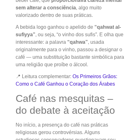
beber café, que
proporcionava clareza mental
sem alterar a consciência
, algo muito
valorizado dentro de suas práticas.
A bebida logo ganhou o apelido de
“qahwat al-
sufiyya”
, ou seja, “o vinho dos sufis”. E olha que
interessante: a palavra
“qahwa”
, usada
originalmente para o vinho, passou a designar o
café — uma substituição bastante simbólica para
uma religião que proíbe o álcool.
📍 Leitura complementar:
Os Primeiros Grãos:
Como o Café Ganhou o Coração dos Árabes
Café nas mesquitas –
do debate à aceitação
No início, a presença do café nas práticas
religiosas gerou controvérsias. Alguns
estudiosos conservadores questionavam seu