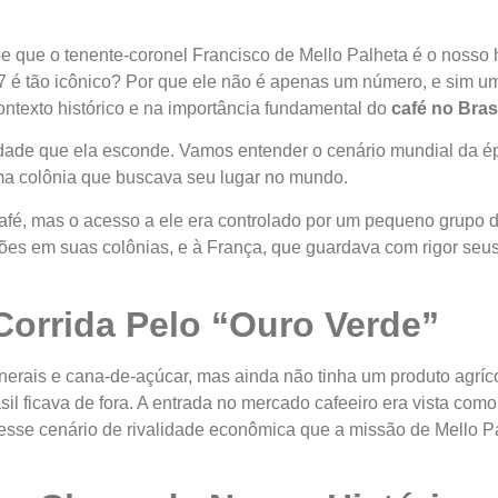
be que o tenente-coronel Francisco de Mello Palheta é o nosso
27 é tão icônico? Por que ele não é apenas um número, e sim u
ntexto histórico e na importância fundamental do
café no Bras
lidade que ela esconde. Vamos entender o cenário mundial da é
ma colônia que buscava seu lugar no mundo.
afé, mas o acesso a ele era controlado por um pequeno grupo 
ões em suas colônias, e à França, que guardava com rigor seus
Corrida Pelo “Ouro Verde”
inerais e cana-de-açúcar, mas ainda não tinha um produto agríc
l ficava de fora. A entrada no mercado cafeeiro era vista como
nesse cenário de rivalidade econômica que a missão de Mello 