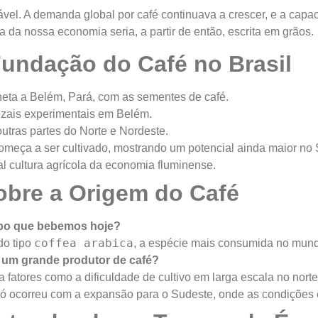
tável. A demanda global por café continuava a crescer, e a cap
ria da nossa economia seria, a partir de então, escrita em grãos.
undação do Café no Brasil
eta a Belém, Pará, com as sementes de café.
ezais experimentais em Belém.
outras partes do Norte e Nordeste.
omeça a ser cultivado, mostrando um potencial ainda maior no 
l cultura agrícola da economia fluminense.
obre a Origem do Café
tipo que bebemos hoje?
coffea arabica
do tipo
, a espécie mais consumida no mun
r um grande produtor de café?
o a fatores como a dificuldade de cultivo em larga escala no nor
ó ocorreu com a expansão para o Sudeste, onde as condições e