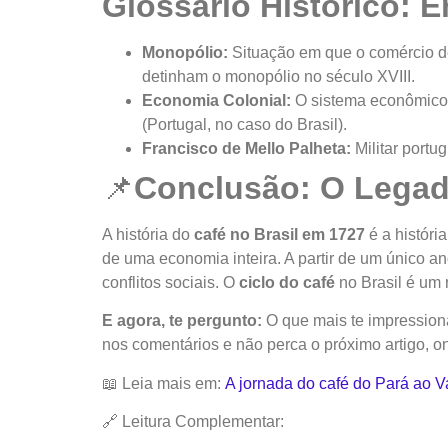
Glossário Histórico:
Monopólio:
Situação em que o comércio de
detinham o monopólio no século XVIII.
Economia Colonial:
O sistema econômico d
(Portugal, no caso do Brasil).
Francisco de Mello Palheta:
Militar portu
📌
Conclusão: O Lega
A história do
café no Brasil em 1727
é a histór
de uma economia inteira. A partir de um único ano
conflitos sociais. O
ciclo do café
no Brasil é um r
E agora, te pergunto:
O que mais te impressiona
nos comentários e não perca o próximo artigo, o
📖 Leia mais em:
A jornada do café do Pará ao V
🔗 Leitura Complementar: