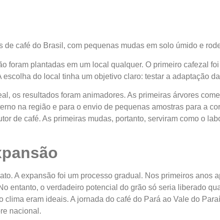
ões de café do Brasil, com pequenas mudas em solo úmido e rod
o foram plantadas em um local qualquer. O primeiro cafezal f
escolha do local tinha um objetivo claro: testar a adaptação da 
eal, os resultados foram animadores. As primeiras árvores com
terno na região e para o envio de pequenas amostras para a cor
tor de café. As primeiras mudas, portanto, serviram como o labora
Expansão
ato. A expansão foi um processo gradual. Nos primeiros anos 
o entanto, o verdadeiro potencial do grão só seria liberado qu
o clima eram ideais. A jornada do café do Pará ao Vale do Paraíb
re nacional.