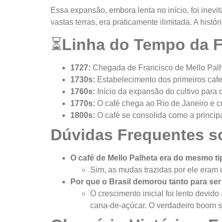
Essa expansão, embora lenta no início, foi inevi
vastas terras, era praticamente ilimitada. A histó
⏳
Linha do Tempo da F
1727:
Chegada de Francisco de Mello Palh
1730s:
Estabelecimento dos primeiros caf
1760s:
Início da expansão do cultivo para 
1770s:
O café chega ao Rio de Janeiro e c
1800s:
O café se consolida como a principa
Dúvidas Frequentes s
O café de Mello Palheta era do mesmo 
Sim, as mudas trazidas por ele eram 
Por que o Brasil demorou tanto para se
O crescimento inicial foi lento devid
cana-de-açúcar. O verdadeiro boom s