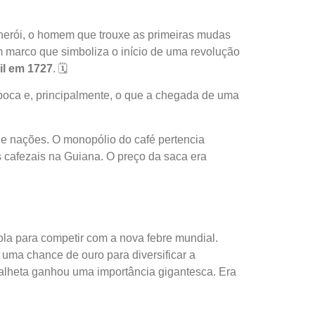
 herói, o homem que trouxe as primeiras mudas
m marco que simboliza o início de uma revolução
il em 1727
. 🗓️
poca e, principalmente, o que a chegada de uma
de nações. O monopólio do café pertencia
 cafezais na Guiana. O preço da saca era
ola para competir com a nova febre mundial.
 uma chance de ouro para diversificar a
Palheta ganhou uma importância gigantesca. Era