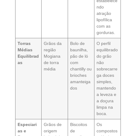
estabelece
ndo
atração
lipofílica
com as
gorduras.
Torras
Grãos da
Bolo de
O perfil
Médias
região
baunilha,
equilibrado
Equilibrad
Mogiana
pão de ló
do grão
as
de torra
com
não
média
chantilly ou
sobrecarre
brioches
ga doces
amanteiga
simples,
dos
mantendo
a leveza e
a doçura
limpa na
boca.
Especiari
Grãos de
Biscoitos
Os
as e
origem
de
compostos