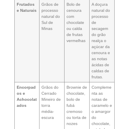
Frutados
Grãos de
Bolo de
A doçura
e Naturais
processo
cenoura
natural do
natural do
com
processo
Sul de
chocolate
de
Minas
ou calda
secagem
de frutas
do grão
vermelhas
realça o
açúcar da
cenoura e
as notas
ácidas de
caldas de
frutas.
Encorpad
Grãos do
Brownie de
Compleme
os e
Cerrado
chocolate,
nta as
Achocolat
Mineiro de
bolo de
notas de
ados
torra
fubá
caramelo e
média-
cremoso
o amargor
escura
ou torta de
do
nozes
chocolate,