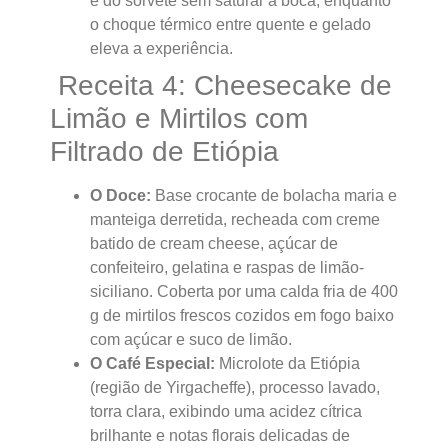
e do sorvete sem saturar a boca, enquanto
o choque térmico entre quente e gelado
eleva a experiência.
Receita 4: Cheesecake de
Limão e Mirtilos com
Filtrado de Etiópia
O Doce:
Base crocante de bolacha maria e
manteiga derretida, recheada com creme
batido de cream cheese, açúcar de
confeiteiro, gelatina e raspas de limão-
siciliano. Coberta por uma calda fria de 400
g de mirtilos frescos cozidos em fogo baixo
com açúcar e suco de limão.
O Café Especial:
Microlote da Etiópia
(região de Yirgacheffe), processo lavado,
torra clara, exibindo uma acidez cítrica
brilhante e notas florais delicadas de