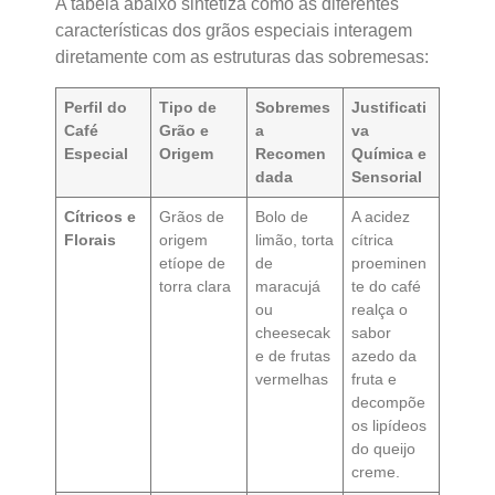
A tabela abaixo sintetiza como as diferentes
características dos grãos especiais interagem
diretamente com as estruturas das sobremesas:
Perfil do
Tipo de
Sobremes
Justificati
Café
Grão e
a
va
Especial
Origem
Recomen
Química e
dada
Sensorial
Cítricos e
Grãos de
Bolo de
A acidez
Florais
origem
limão, torta
cítrica
etíope de
de
proeminen
torra clara
maracujá
te do café
ou
realça o
cheesecak
sabor
e de frutas
azedo da
vermelhas
fruta e
decompõe
os lipídeos
do queijo
creme.