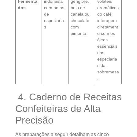
Fermenta
indonésia
gengibre,
voláteis
dos
com notas
bolo de
aromáticos
de
canela ou
do café
especiaria
chocolate
interagem
s
com
diretament
pimenta
e com os
óleos
essenciais
das
especiaria
s da
sobremesa
.
4. Caderno de Receitas
Confeiteiras de Alta
Precisão
As preparações a seguir detalham as cinco