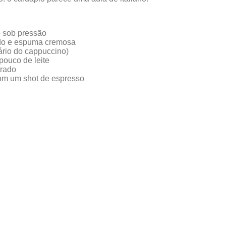
do sob pressão
ado e espuma cremosa
rário do cappuccino)
ouco de leite
trado
com um shot de espresso