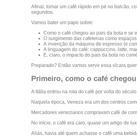
Afinal, tomar um café rápido em pé no balcão, c
segundos.
Vamos bater um papo sobre:
Como o café chegou ao pais da bota e se 
O surgimento das cafeterias como espaços s
A invenção da máquina de espresso (e co
A linguagem do café: cappuccino, latte, ma
E, claro, o impacto do pais da bota no comé
Preparado? Então vamos servir essa xícara quent
Primeiro, como o café chegou
A Itália entrou na rota do café por volta do sécu
Naquela época, Veneza era um dos centros come
Mercadores venezianos compravam café de comer
No início, o café era caro, quase um artigo de lu
Aliás, havia até quem achasse o café uma bebid