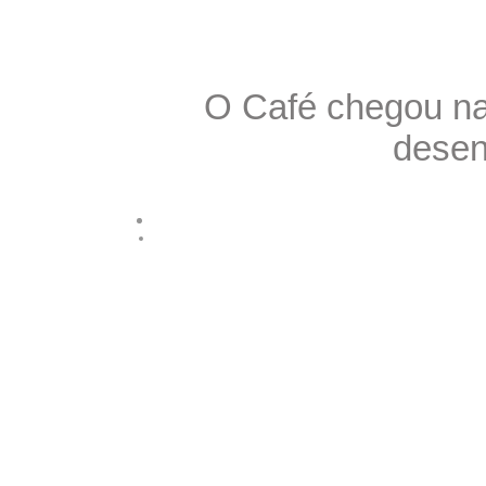
O Café chegou na I
desen