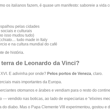
omo os italianos fazem, é quase um manifesto: saboreie a vida
espalhou pelas cidades
ociais e culturais
mo isso mudou tudo)
cchiato… tudo made in Italy
rcio e na cultura mundial do café
e de história.
 terra de Leonardo da Vinci?
lo XVI. E adivinha por onde?
Pelos portos de Veneza
, claro.
rciais mais importantes da Europa.
ciantes otomanos e árabes e vendiam para o resto do contine
xo — vendido nas boticas, ao lado de especiarias e “elixires med
a do diabo. Mas o Papa Clemente VIII experimentou, gostou e 