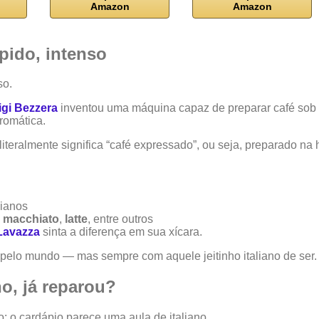
Amazon
Amazon
pido, intenso
so.
igi Bezzera
inventou uma máquina capaz de preparar café sob 
romática.
 literalmente significa “café expressado”, ou seja, preparado na
lianos
,
macchiato
,
latte
, entre outros
Lavazza
sinta a diferença em sua xícara.
 pelo mundo — mas sempre com aquele jeitinho italiano de ser.
no, já reparou?
o: o cardápio parece uma aula de italiano.