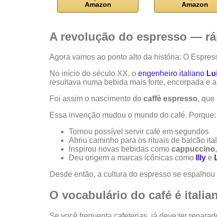
Amazon
Amazon
A revolução do espresso — rá
Agora vamos ao ponto alto da história: O Espres
No início do século XX, o
engenheiro italiano
Lu
resultava numa bebida mais forte, encorpada e a
Foi assim o nascimento do
caffè espresso
, que
Essa invenção mudou o mundo do café. Porque:
Tornou possível servir café em segundos
Abriu caminho para os rituais de balcão ita
Inspirou novas bebidas como
cappuccino
Deu origem a marcas icônicas como
Illy
e
Desde então, a cultura do espresso se espalhou
O vocabulário do café é italia
Se você frequenta cafeterias, já deve ter reparad