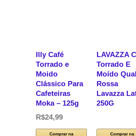
Illy Café
LAVAZZA C
Torrado e
Torrado E
Moido
Moído Qual
Clássico Para
Rossa
Cafeteiras
Lavazza La
Moka – 125g
250G
R$24,99
Comprar na
Comprar na