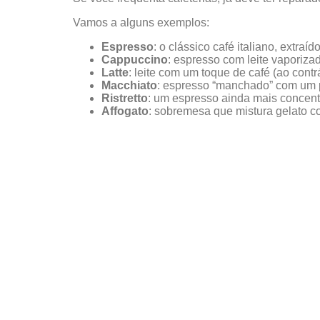
Vamos a alguns exemplos:
Espresso
: o clássico café italiano, extraí
Cappuccino
: espresso com leite vaporiz
Latte
: leite com um toque de café (ao cont
Macchiato
: espresso “manchado” com um p
Ristretto
: um espresso ainda mais concen
Affogato
: sobremesa que mistura gelato 