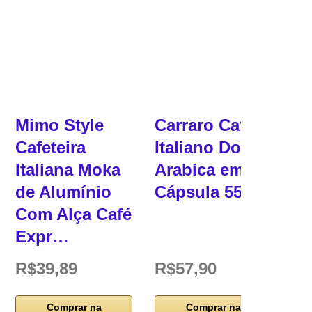
Mimo Style
Carraro Café
Cafeteira
Italiano Dolce
Italiana Moka
Arabica em
de Alumínio
Cápsula 55g
Com Alça Café
Expr…
R$39,89
R$57,90
Comprar na
Comprar na