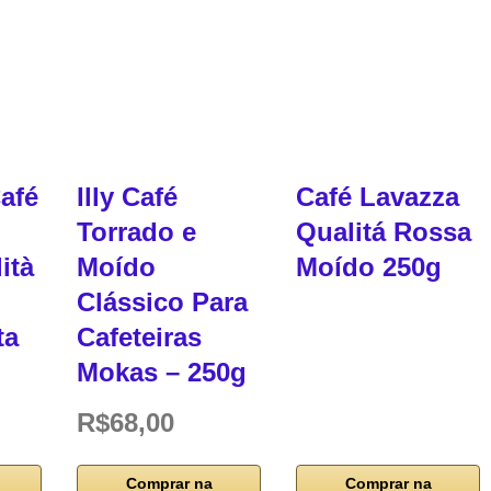
afé
Illy Café
Café Lavazza
Torrado e
Qualitá Rossa
ità
Moído
Moído 250g
Clássico Para
ta
Cafeteiras
Mokas – 250g
R$68,00
Comprar na
Comprar na