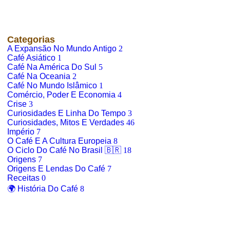
Categorias
A Expansão No Mundo Antigo
2
Café Asiático
1
Café Na América Do Sul
5
Café Na Oceania
2
Café No Mundo Islâmico
1
Comércio, Poder E Economia
4
Crise
3
Curiosidades E Linha Do Tempo
3
Curiosidades, Mitos E Verdades
46
Império
7
O Café E A Cultura Europeia
8
O Ciclo Do Café No Brasil 🇧🇷
18
Origens
7
Origens E Lendas Do Café
7
Receitas
0
🌍 História Do Café
8